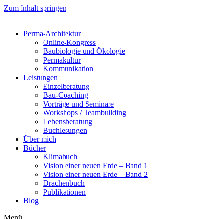
Zum Inhalt springen
Perma-Architektur
Online-Kongress
Baubiologie und Ökologie
Permakultur
Kommunikation
Leistungen
Einzelberatung
Bau-Coaching
Vorträge und Seminare
Workshops / Teambuilding
Lebensberatung
Buchlesungen
Über mich
Bücher
Klimabuch
Vision einer neuen Erde – Band 1
Vision einer neuen Erde – Band 2
Drachenbuch
Publikationen
Blog
Menü