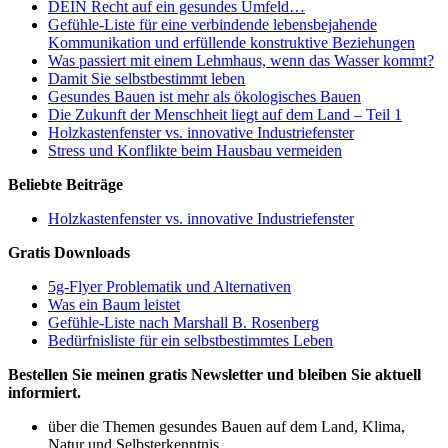
DEIN Recht auf ein gesundes Umfeld…
Gefühle-Liste für eine verbindende lebensbejahende
Kommunikation und erfüllende konstruktive Beziehungen
Was passiert mit einem Lehmhaus, wenn das Wasser kommt?
Damit Sie selbstbestimmt leben
Gesundes Bauen ist mehr als ökologisches Bauen
Die Zukunft der Menschheit liegt auf dem Land – Teil 1
Holzkastenfenster vs. innovative Industriefenster
Stress und Konflikte beim Hausbau vermeiden
Beliebte Beiträge
Holzkastenfenster vs. innovative Industriefenster
Gratis Downloads
5g-Flyer Problematik und Alternativen
Was ein Baum leistet
Gefühle-Liste nach Marshall B. Rosenberg
Bedürfnisliste für ein selbstbestimmtes Leben
Bestellen Sie meinen gratis Newsletter und bleiben Sie aktuell
informiert.
über die Themen gesundes Bauen auf dem Land, Klima,
Natur und Selbsterkenntnis.