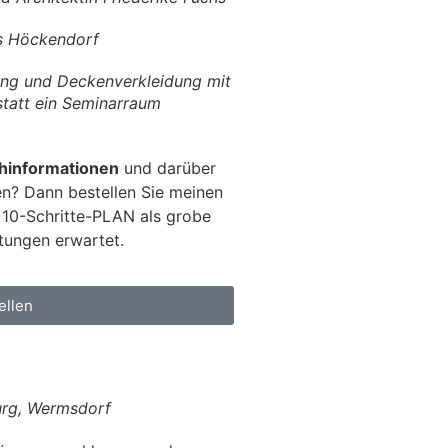
us Höckendorf
ng und Deckenverkleidung mit
statt ein Seminarraum
hinformationen
und darüber
en? Dann bestellen Sie meinen
 10-Schritte-PLAN als grobe
atungen erwartet.
ellen
urg, Wermsdorf