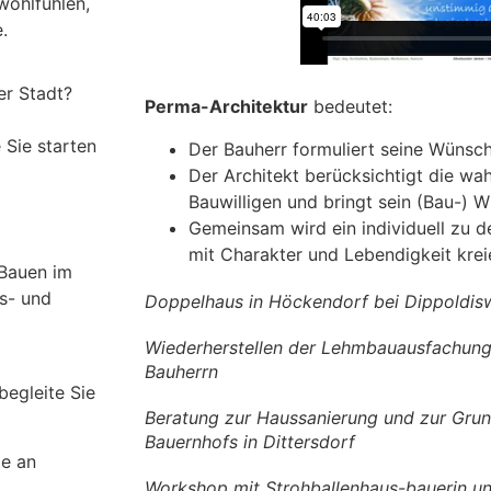
wohlfühlen,
.
er Stadt?
Perma-Architektur
bedeutet:
 Sie starten
Der Bauherr formuliert seine Wünsch
Der Architekt berücksichtigt die wa
Bauwilligen und bringt sein (Bau-) W
Gemeinsam wird ein individuell zu 
mit Charakter und Lebendigkeit kreie
 Bauen im
gs- und
Doppelhaus in Höckendorf bei Dippoldis
Wiederherstellen der Lehmbauausfachunge
Bauherrn
begleite Sie
Beratung zur Haussanierung und zur Grun
Bauernhofs in Dittersdorf
ie an
Workshop mit Strohballenhaus-bauerin und