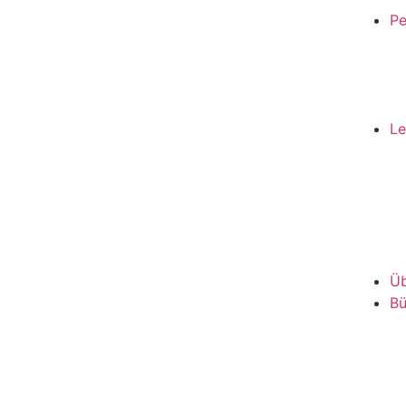
Pe
Le
Üb
Bü