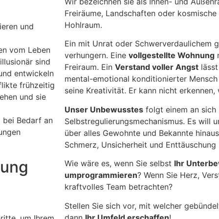
Wir bezeichnen sie als Innen- und Außen
Freiräume, Landschaften oder kosmische 
Hohlraum.
tieren und
Ein mit Unrat oder Schwerverdaulichem ge
gen vom Leben
verhungern. Eine
vollgestellte Wohnung
n
llusionär sind
Freiraum. Ein
Verstand voller Angst
lässt
 und entwickeln
mental-emotional konditionierter Mensch 
ikte frühzeitig
seine Kreativität. Er kann nicht erkennen, 
ehen und sie
Unser Unbewusstes
folgt einem an sich 
 bei Bedarf an
Selbstregulierungsmechanismus. Es will u
ungen
über alles Gewohnte und Bekannte hinausg
Schmerz, Unsicherheit und Enttäuschung 
tung
Wie wäre es, wenn Sie selbst
Ihr Unterb
umprogrammieren
? Wenn Sie Herz, Vers
kraftvolles Team betrachten?
Stellen Sie sich vor, mit welcher gebündel
dann
Ihr Umfeld erschaffen
!
ritte, um Ihrem