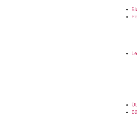
Bl
Pe
Le
Üb
Bü