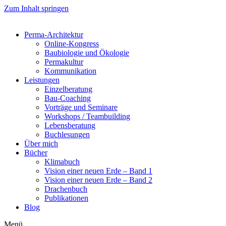
Zum Inhalt springen
Perma-Architektur
Online-Kongress
Baubiologie und Ökologie
Permakultur
Kommunikation
Leistungen
Einzelberatung
Bau-Coaching
Vorträge und Seminare
Workshops / Teambuilding
Lebensberatung
Buchlesungen
Über mich
Bücher
Klimabuch
Vision einer neuen Erde – Band 1
Vision einer neuen Erde – Band 2
Drachenbuch
Publikationen
Blog
Menü